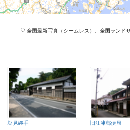
全国最新写真（シームレス）、全国ランド
塩見縄手
旧江津郵便局