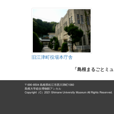
旧江津町役場本庁舎
「島根まるごとミュ
〒690-8504 島根県松江市西川津町1060
島根大学総合博物館アシカル
Copyright（C）2021 Shimane University Museum All Rights Reserved.