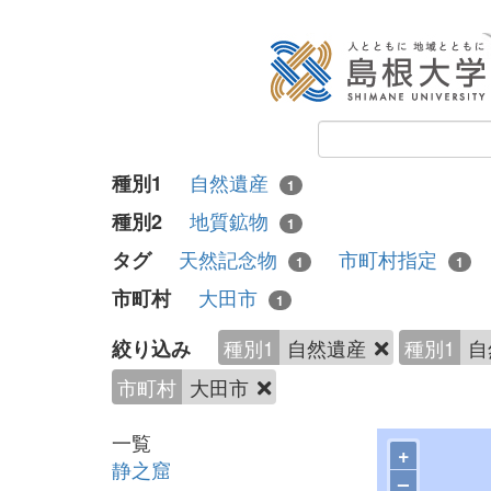
自然遺産
種別1
1
地質鉱物
種別2
1
天然記念物
市町村指定
タグ
1
1
大田市
市町村
1
種別1
自然遺産
種別1
自
絞り込み
市町村
大田市
一覧
+
静之窟
–