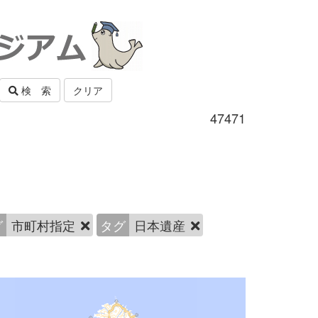
検 索
クリア
47471
グ
市町村指定
タグ
日本遺産