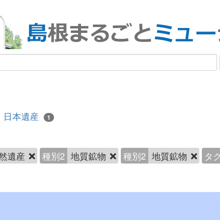
日本遺産
1
然遺産
種別2
地質鉱物
種別2
地質鉱物
タ