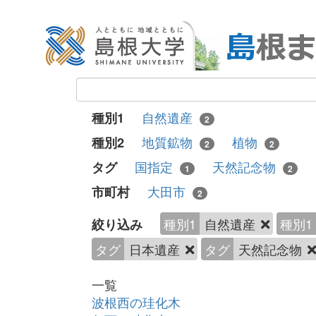
自然遺産
種別1
2
地質鉱物
植物
種別2
2
2
国指定
天然記念物
タグ
1
2
大田市
市町村
2
種別1
自然遺産
種別1
絞り込み
タグ
日本遺産
タグ
天然記念物
一覧
波根西の珪化木