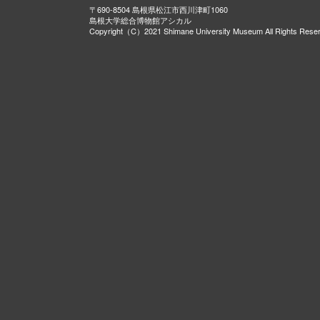
〒690-8504 島根県松江市西川津町1060
島根大学総合博物館アシカル
Copyright（C）2021 Shimane University Museum All Rights Rese