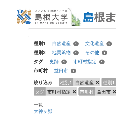
自然遺産
文化遺産
種別1
1
1
地質鉱物
その他
種別2
1
1
史跡
市町村指定
タグ
1
1
益田市
市町村
1
種別1
自然遺産
種別1
絞り込み
タグ
市町村指定
市町村
益田市
一覧
大神ヶ嶽