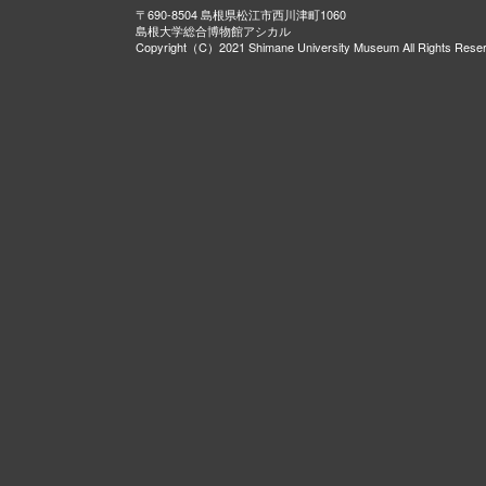
〒690-8504 島根県松江市西川津町1060
島根大学総合博物館アシカル
Copyright（C）2021 Shimane University Museum All Rights Rese