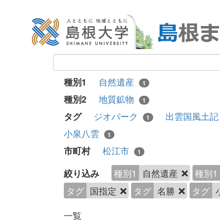
自然遺産
種別1
1
地質鉱物
種別2
1
ジオパーク
出雲国風土
タグ
1
小泉八雲
1
松江市
市町村
1
種別1
自然遺産
種別1
絞り込み
タグ
国指定
タグ
名勝
タグ
一覧