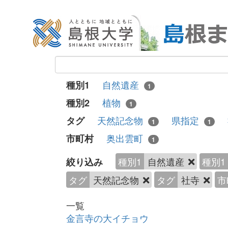
自然遺産
種別1
1
植物
種別2
1
天然記念物
県指定
タグ
1
1
奥出雲町
市町村
1
種別1
自然遺産
種別1
絞り込み
タグ
天然記念物
タグ
社寺
市
一覧
金言寺の大イチョウ