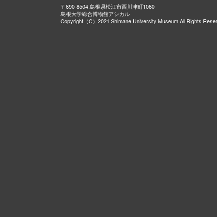
〒690-8504 島根県松江市西川津町1060
島根大学総合博物館アシカル
Copyright（C）2021 Shimane University Museum All Rights Rese