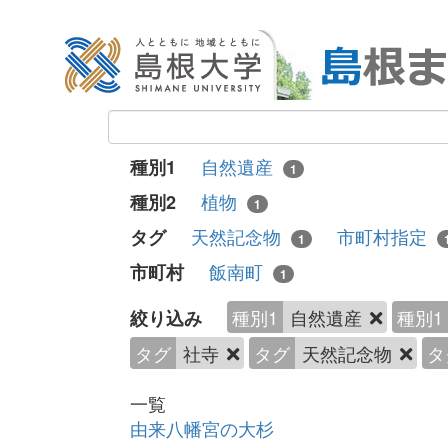
自然遺産
種別1
1
植物
種別2
1
天然記念物
市町村指定
タグ
1
飯南町
市町村
1
種別1
自然遺産
種別1
絞り込み
タグ
社寺
タグ
天然記念物
タ
一覧
由来八幡宮の大杉