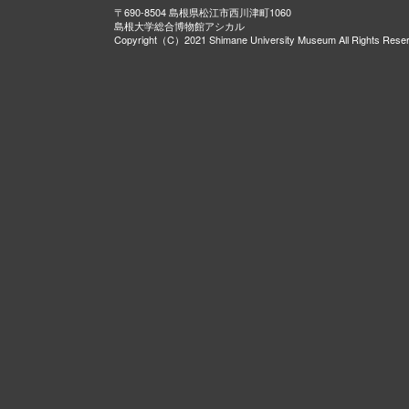
〒690-8504 島根県松江市西川津町1060
島根大学総合博物館アシカル
Copyright（C）2021 Shimane University Museum All Rights Rese