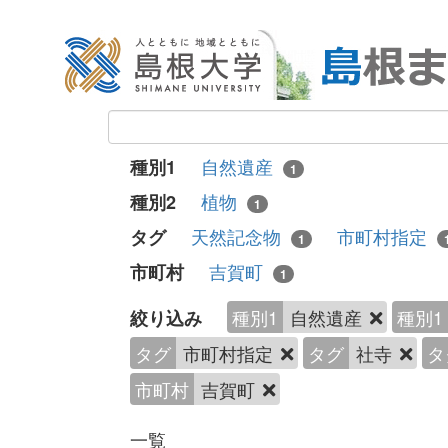
自然遺産
種別1
1
植物
種別2
1
天然記念物
市町村指定
タグ
1
吉賀町
市町村
1
種別1
自然遺産
種別1
絞り込み
タグ
市町村指定
タグ
社寺
タ
市町村
吉賀町
一覧