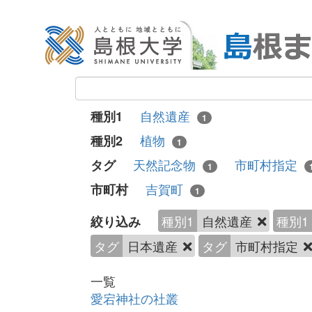
自然遺産
種別1
1
植物
種別2
1
天然記念物
市町村指定
タグ
1
吉賀町
市町村
1
種別1
自然遺産
種別1
絞り込み
タグ
日本遺産
タグ
市町村指定
一覧
愛宕神社の社叢