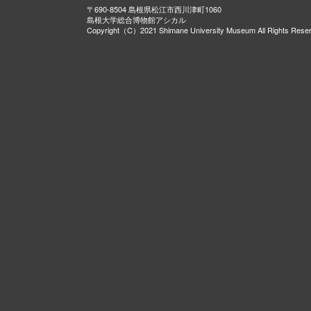
〒690-8504 島根県松江市西川津町1060
島根大学総合博物館アシカル
Copyright（C）2021 Shimane University Museum All Rights Rese