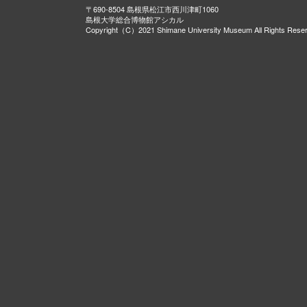
〒690-8504 島根県松江市西川津町1060
島根大学総合博物館アシカル
Copyright（C）2021 Shimane University Museum All Rights Rese