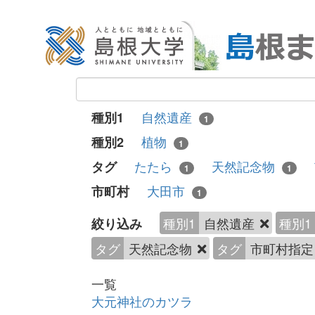
自然遺産
種別1
1
植物
種別2
1
たたら
天然記念物
タグ
1
1
大田市
市町村
1
種別1
自然遺産
種別1
絞り込み
タグ
天然記念物
タグ
市町村指
一覧
大元神社のカツラ