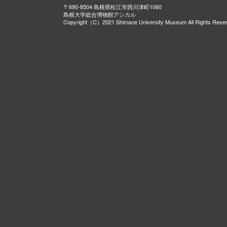
〒690-8504 島根県松江市西川津町1060
島根大学総合博物館アシカル
Copyright（C）2021 Shimane University Museum All Rights Rese