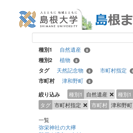
自然遺産
種別1
8
植物
種別2
8
天然記念物
市町村指定
タグ
8
津和野町
市町村
8
種別1
自然遺産
種別1
絞り込み
タグ
市町村指定
市町村
津和野
一覧
弥栄神社の大欅