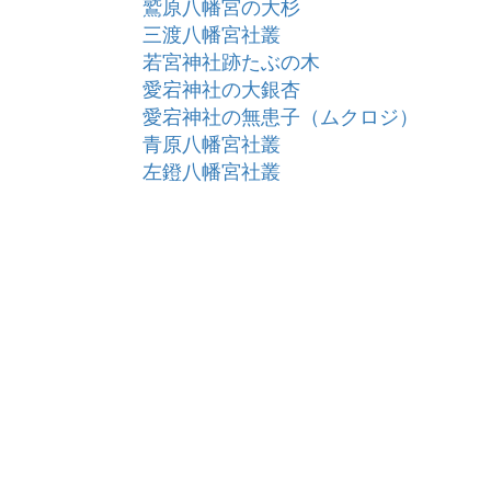
鷲原八幡宮の大杉
三渡八幡宮社叢
若宮神社跡たぶの木
愛宕神社の大銀杏
愛宕神社の無患子（ムクロジ）
青原八幡宮社叢
左鐙八幡宮社叢