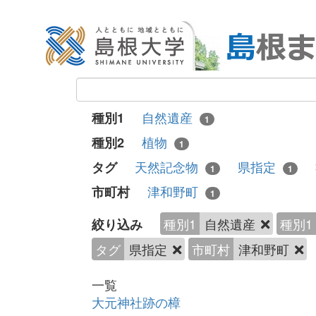
自然遺産
種別1
1
植物
種別2
1
天然記念物
県指定
タグ
1
1
津和野町
市町村
1
種別1
自然遺産
種別1
絞り込み
タグ
県指定
市町村
津和野町
一覧
大元神社跡の樟