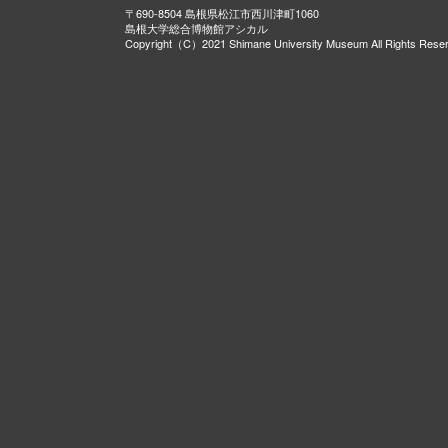
〒690-8504 島根県松江市西川津町1060
島根大学総合博物館アシカル
Copyright（C）2021 Shimane University Museum All Rights Rese