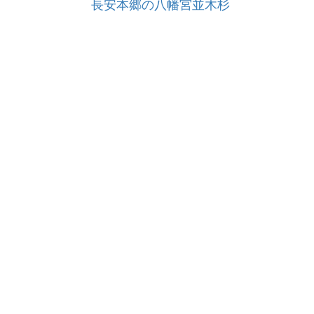
長安本郷の八幡宮並木杉