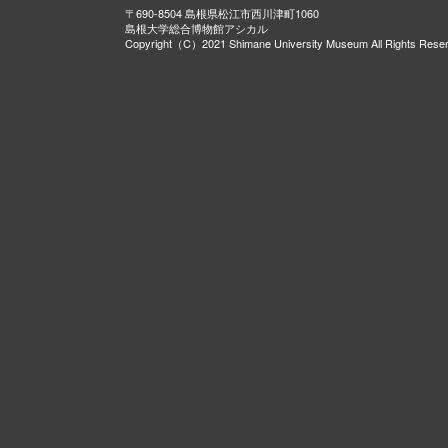
〒690-8504 島根県松江市西川津町1060
島根大学総合博物館アシカル
Copyright（C）2021 Shimane University Museum All Rights Rese