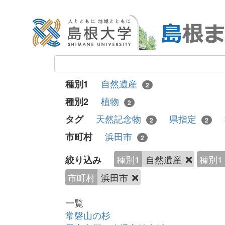
自然遺産
種別1
2
植物
種別2
2
天然記念物
県指定
タグ
2
2
浜田市
市町村
2
種別1
自然遺産
種別1
絞り込み
市町村
浜田市
一覧
常磐山の杉