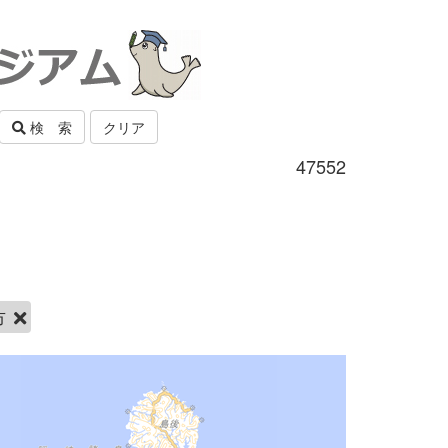
検 索
クリア
47552
市