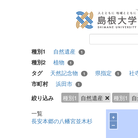
自然遺産
種別1
1
植物
種別2
1
天然記念物
県指定
社
タグ
1
1
浜田市
市町村
1
種別1
自然遺産
種別1
自
絞り込み
一覧
+
長安本郷の八幡宮並木杉
–