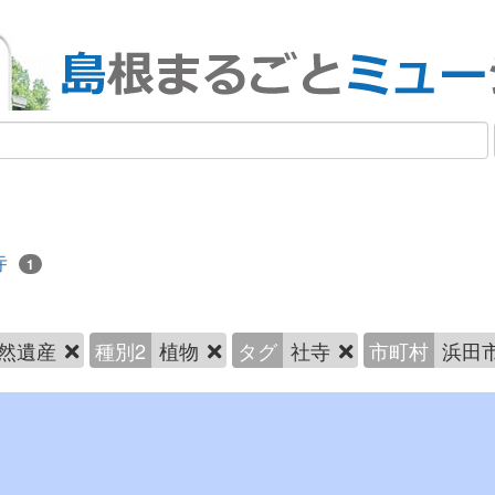
寺
1
然遺産
種別2
植物
タグ
社寺
市町村
浜田