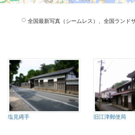
全国最新写真（シームレス）、全国ランド
塩見縄手
旧江津郵便局