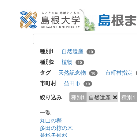
自然遺産
種別1
10
植物
種別2
10
天然記念物
市町村指定
タグ
10
益田市
市町村
10
種別1
自然遺産
種別1
絞り込み
一覧
丸山の樫
多田の椋の木
若杉天然杉