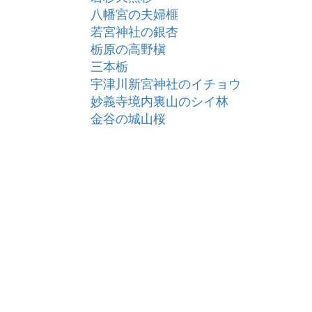
八幡宮の夫婦榧
若宮神社の銀杏
栃原の高野槇
三本栃
宇津川新宮神社のイチョウ
妙義寺境内裏山のシイ林
金谷の城山桜