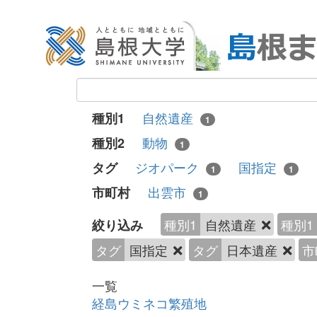
自然遺産
種別1
1
動物
種別2
1
ジオパーク
国指定
タグ
1
1
出雲市
市町村
1
種別1
自然遺産
種別1
絞り込み
タグ
国指定
タグ
日本遺産
市
一覧
経島ウミネコ繁殖地