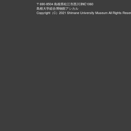
〒690-8504 島根県松江市西川津町1060
島根大学総合博物館アシカル
Copyright（C）2021 Shimane University Museum All Rights Rese