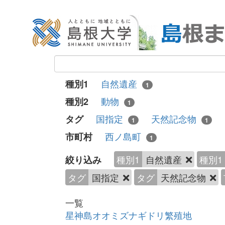
自然遺産
種別1
1
動物
種別2
1
国指定
天然記念物
タグ
1
1
西ノ島町
市町村
1
種別1
自然遺産
種別1
絞り込み
タグ
国指定
タグ
天然記念物
一覧
星神島オオミズナギドリ繁殖地