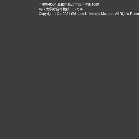
〒690-8504 島根県松江市西川津町1060
島根大学総合博物館アシカル
Copyright（C）2021 Shimane University Museum All Rights Rese