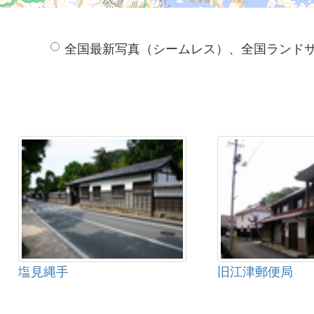
全国最新写真（シームレス）、全国ランド
塩見縄手
旧江津郵便局