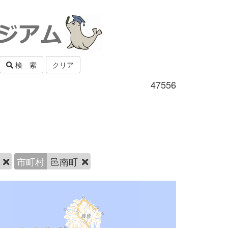
検 索
クリア
47556
定
市町村
邑南町