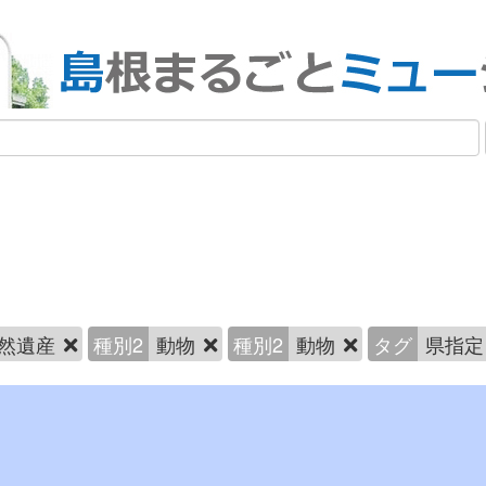
然遺産
種別2
動物
種別2
動物
タグ
県指