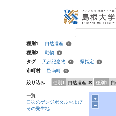
自然遺産
種別1
1
動物
種別2
1
天然記念物
県指定
タグ
1
1
邑南町
市町村
1
種別1
自然遺産
種別1
自
絞り込み
一覧
+
口羽のゲンジボタルおよび
–
その発生地