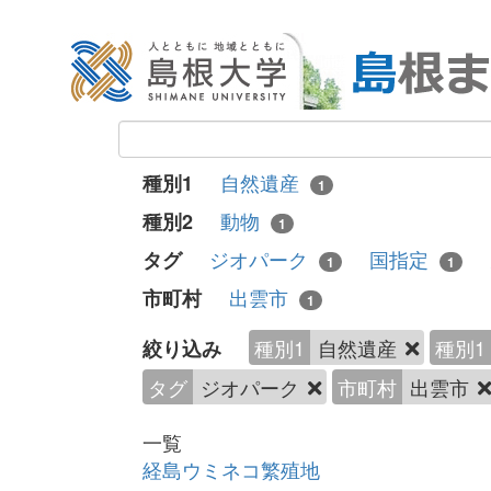
自然遺産
種別1
1
動物
種別2
1
ジオパーク
国指定
タグ
1
1
出雲市
市町村
1
種別1
自然遺産
種別1
絞り込み
タグ
ジオパーク
市町村
出雲市
一覧
経島ウミネコ繁殖地