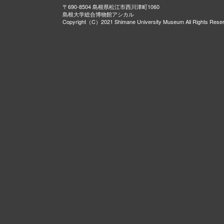
〒690-8504 島根県松江市西川津町1060
島根大学総合博物館アシカル
Copyright（C）2021 Shimane University Museum All Rights Rese