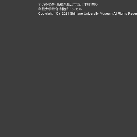
〒690-8504 島根県松江市西川津町1060
島根大学総合博物館アシカル
Copyright（C）2021 Shimane University Museum All Rights Rese