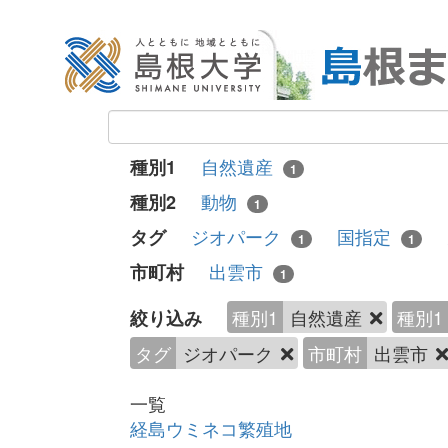
自然遺産
種別1
1
動物
種別2
1
ジオパーク
国指定
タグ
1
1
出雲市
市町村
1
種別1
自然遺産
種別1
絞り込み
タグ
ジオパーク
市町村
出雲市
一覧
経島ウミネコ繁殖地