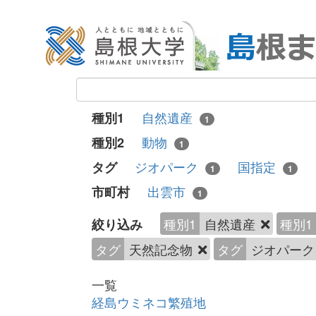
自然遺産
種別1
1
動物
種別2
1
ジオパーク
国指定
タグ
1
1
出雲市
市町村
1
種別1
自然遺産
種別1
絞り込み
タグ
天然記念物
タグ
ジオパー
一覧
経島ウミネコ繁殖地