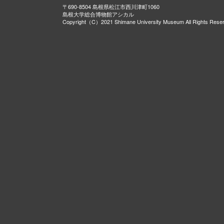
〒690-8504 島根県松江市西川津町1060
島根大学総合博物館アシカル
Copyright（C）2021 Shimane University Museum All Rights Rese