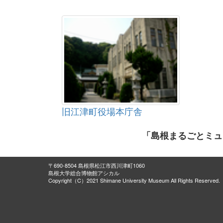
旧江津町役場本庁舎
「島根まるごとミュ
〒690-8504 島根県松江市西川津町1060
島根大学総合博物館アシカル
Copyright（C）2021 Shimane University Museum All Rights Reserved.