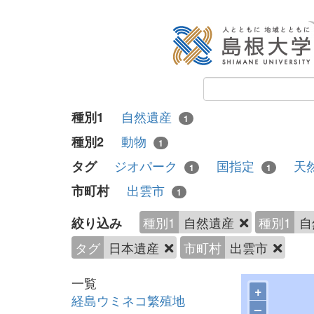
自然遺産
種別1
1
動物
種別2
1
ジオパーク
国指定
天
タグ
1
1
出雲市
市町村
1
種別1
自然遺産
種別1
自
絞り込み
タグ
日本遺産
市町村
出雲市
一覧
+
経島ウミネコ繁殖地
–