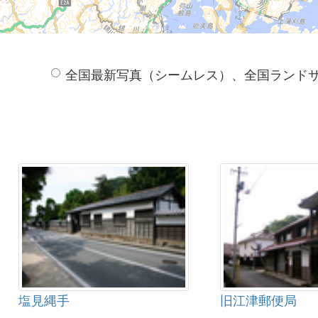
全国最新写真（シームレス）、全国ランド
塩見縄手
旧江津郵便局