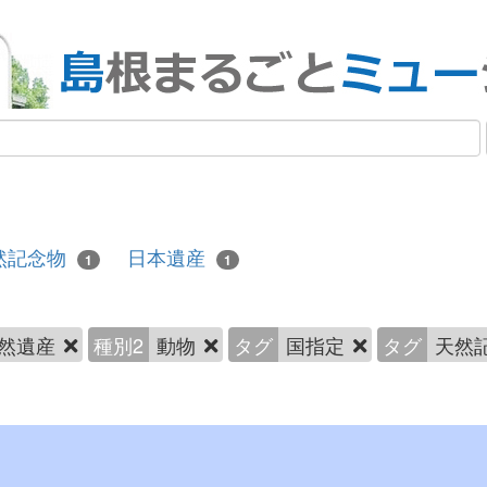
然記念物
日本遺産
1
1
然遺産
種別2
動物
タグ
国指定
タグ
天然