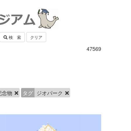
検 索
クリア
47569
記念物
タグ
ジオパーク