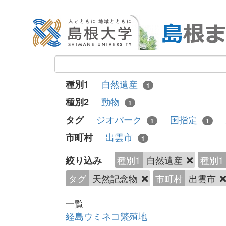
自然遺産
種別1
1
動物
種別2
1
ジオパーク
国指定
タグ
1
1
出雲市
市町村
1
種別1
自然遺産
種別1
絞り込み
タグ
天然記念物
市町村
出雲市
一覧
経島ウミネコ繁殖地