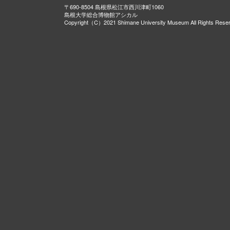
〒690-8504 島根県松江市西川津町1060
島根大学総合博物館アシカル
Copyright（C）2021 Shimane University Museum All Rights Rese