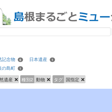
然記念物
日本遺産
6
1
岐の島町
1
然遺産
種別2
動物
タグ
国指定