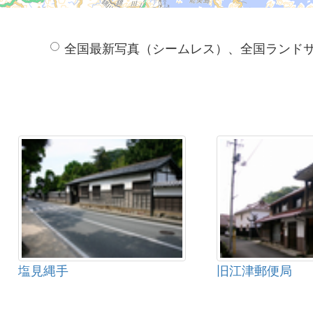
全国最新写真（シームレス）、全国ランド
塩見縄手
旧江津郵便局