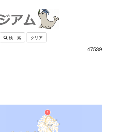
検 索
クリア
47539