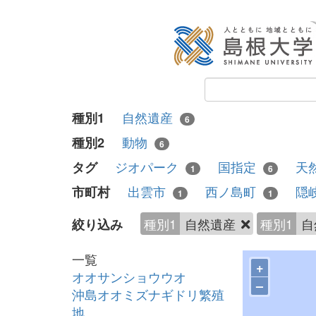
自然遺産
種別1
6
動物
種別2
6
ジオパーク
国指定
天
タグ
1
6
出雲市
西ノ島町
隠
市町村
1
1
種別1
自然遺産
種別1
自
絞り込み
一覧
+
オオサンショウウオ
–
沖島オオミズナギドリ繁殖
地