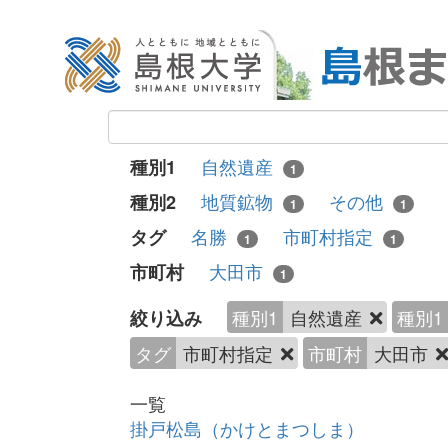
自然遺産
種別1
1
地質鉱物
その他
種別2
1
1
名勝
市町村指定
タグ
1
1
大田市
市町村
1
種別1
自然遺産
種別1
絞り込み
タグ
市町村指定
市町村
大田市
一覧
掛戸松島（かけとまつしま）