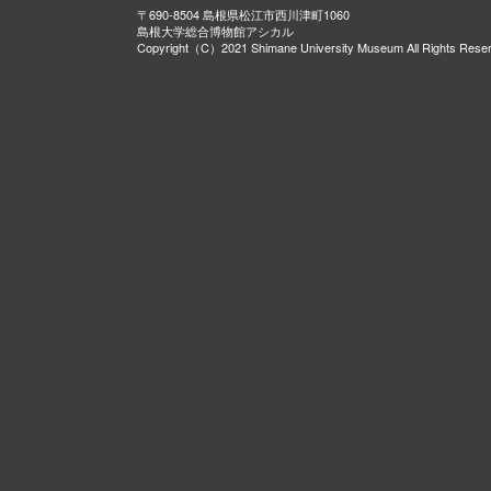
〒690-8504 島根県松江市西川津町1060
島根大学総合博物館アシカル
Copyright（C）2021 Shimane University Museum All Rights Rese