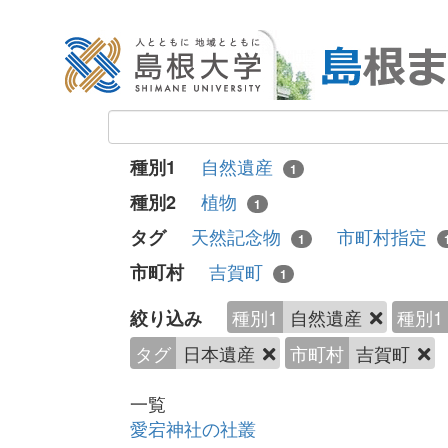
自然遺産
種別1
1
植物
種別2
1
天然記念物
市町村指定
タグ
1
吉賀町
市町村
1
種別1
自然遺産
種別1
絞り込み
タグ
日本遺産
市町村
吉賀町
一覧
愛宕神社の社叢