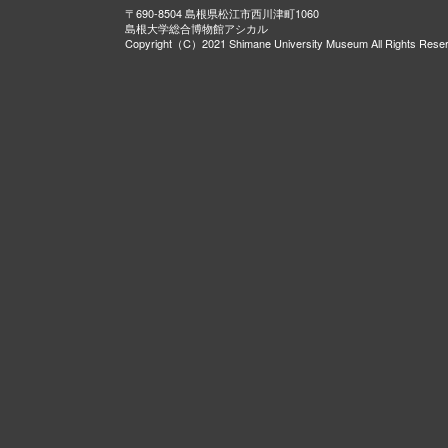
〒690-8504 島根県松江市西川津町1060
島根大学総合博物館アシカル
Copyright（C）2021 Shimane University Museum All Rights Rese