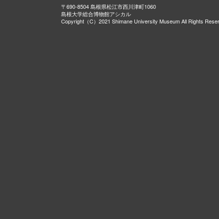
〒690-8504 島根県松江市西川津町1060
島根大学総合博物館アシカル
Copyright（C）2021 Shimane University Museum All Rights Rese