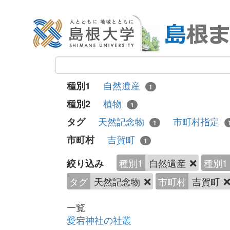
自然遺産
種別1
1
植物
種別2
1
天然記念物
市町村指定
タグ
1
吉賀町
市町村
1
種別1
自然遺産
種別1
絞り込み
タグ
天然記念物
市町村
吉賀町
一覧
愛宕神社の社叢