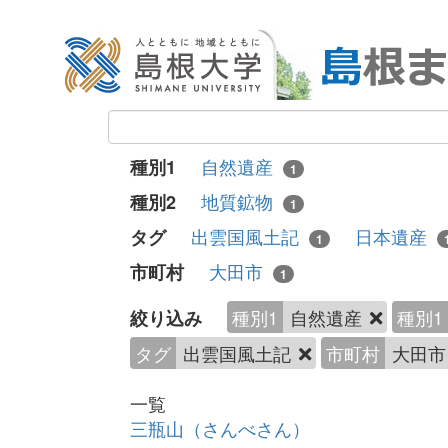
自然遺産
種別1
1
地質鉱物
種別2
1
出雲国風土記
日本遺産
タグ
1
大田市
市町村
1
種別1
自然遺産
種別1
絞り込み
タグ
出雲国風土記
市町村
大田
一覧
三瓶山（さんべさん）