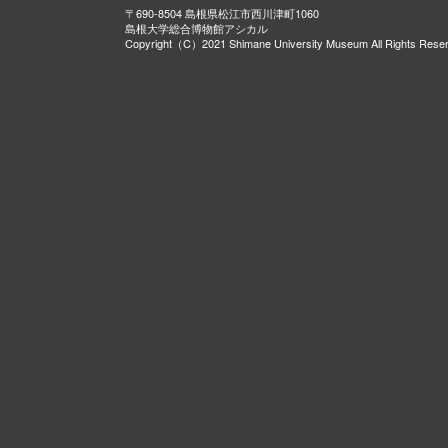
〒690-8504 島根県松江市西川津町1060
島根大学総合博物館アシカル
Copyright（C）2021 Shimane University Museum All Rights Rese