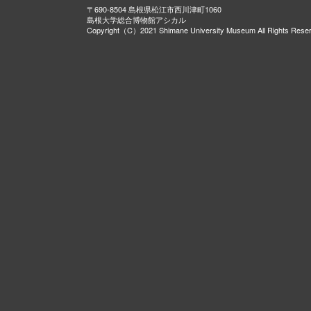
〒690-8504 島根県松江市西川津町1060
島根大学総合博物館アシカル
Copyright（C）2021 Shimane University Museum All Rights Rese