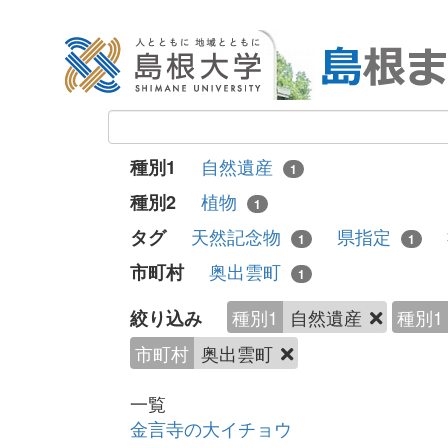
自然遺産
種別1
1
植物
種別2
1
天然記念物
県指定
タグ
1
1
奥出雲町
市町村
1
種別1
自然遺産
種別1
絞り込み
市町村
奥出雲町
一覧
金言寺の大イチョウ