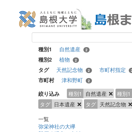
自然遺産
種別1
2
植物
種別2
2
天然記念物
市町村指定
タグ
2
津和野町
市町村
2
種別1
自然遺産
種別1
絞り込み
タグ
日本遺産
タグ
天然記念物
一覧
弥栄神社の大欅