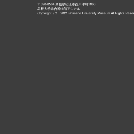
〒690-8504 島根県松江市西川津町1060
島根大学総合博物館アシカル
Copyright（C）2021 Shimane University Museum All Rights Rese