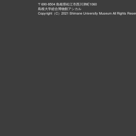
〒690-8504 島根県松江市西川津町1060
島根大学総合博物館アシカル
Copyright（C）2021 Shimane University Museum All Rights Rese