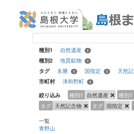
自然遺産
種別1
1
地質鉱物
種別2
1
名勝
国指定
天然
タグ
1
1
津和野町
市町村
1
種別1
自然遺産
種別1
絞り込み
タグ
天然記念物
タグ
国指定
一覧
青野山