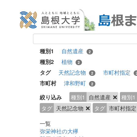
自然遺産
種別1
2
植物
種別2
2
天然記念物
市町村指定
タグ
2
津和野町
市町村
2
種別1
自然遺産
種別1
絞り込み
タグ
天然記念物
タグ
市町村指
一覧
弥栄神社の大欅