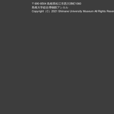
〒690-8504 島根県松江市西川津町1060
島根大学総合博物館アシカル
Copyright（C）2021 Shimane University Museum All Rights Rese