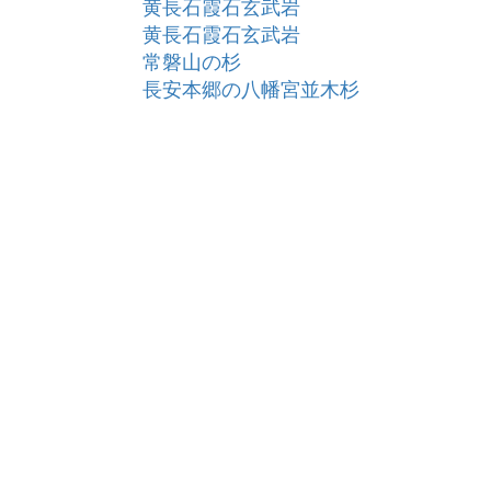
黄長石霞石玄武岩
黄長石霞石玄武岩
常磐山の杉
長安本郷の八幡宮並木杉