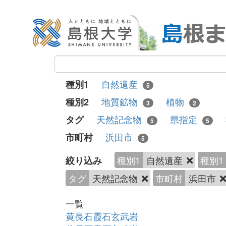
自然遺産
種別1
5
地質鉱物
植物
種別2
3
2
天然記念物
県指定
タグ
5
5
浜田市
市町村
5
種別1
自然遺産
種別1
絞り込み
タグ
天然記念物
市町村
浜田市
一覧
黄長石霞石玄武岩