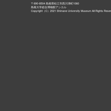
〒690-8504 島根県松江市西川津町1060
島根大学総合博物館アシカル
Copyright（C）2021 Shimane University Museum All Rights Rese