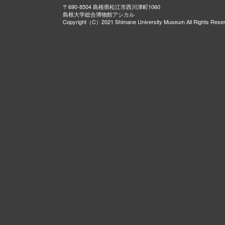
〒690-8504 島根県松江市西川津町1060
島根大学総合博物館アシカル
Copyright（C）2021 Shimane University Museum All Rights Rese