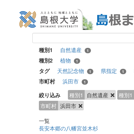
自然遺産
種別1
1
植物
種別2
1
天然記念物
県指定
タグ
1
1
浜田市
市町村
1
種別1
自然遺産
種別1
絞り込み
市町村
浜田市
一覧
長安本郷の八幡宮並木杉