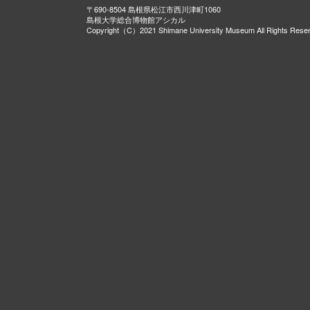
〒690-8504 島根県松江市西川津町1060
島根大学総合博物館アシカル
Copyright（C）2021 Shimane University Museum All Rights Rese