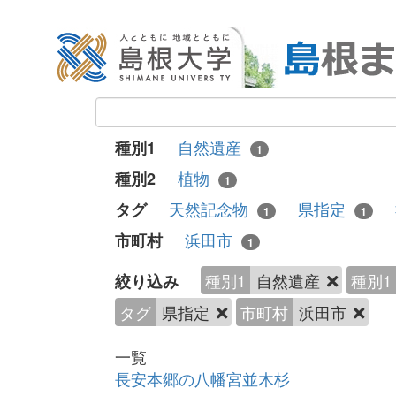
自然遺産
種別1
1
植物
種別2
1
天然記念物
県指定
タグ
1
1
浜田市
市町村
1
種別1
自然遺産
種別1
絞り込み
タグ
県指定
市町村
浜田市
一覧
長安本郷の八幡宮並木杉