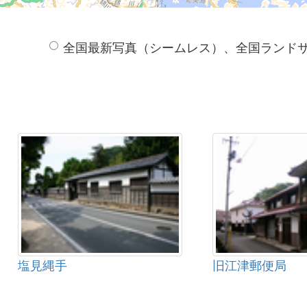
全国最新写真（シームレス）、全国ランド
塩見縄手
旧江津郵便局