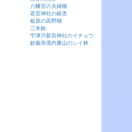
八幡宮の夫婦榧
若宮神社の銀杏
栃原の高野槇
三本栃
宇津川新宮神社のイチョウ
妙義寺境内裏山のシイ林