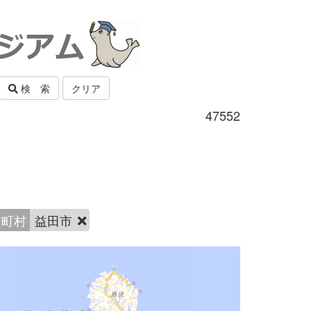
検 索
クリア
47552
市町村
益田市