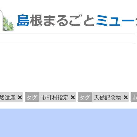
然遺産
タグ
市町村指定
タグ
天然記念物