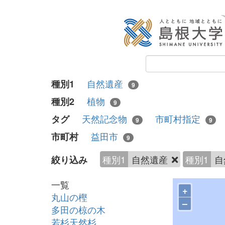
自然遺産
種別1
9
植物
種別2
9
天然記念物
市町村指定
タグ
9
9
益田市
市町村
9
種別1
自然遺産
種別1
自
絞り込み
一覧
+
丸山の樫
–
多田の椋の木
若杉天然杉