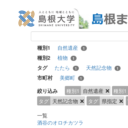
自然遺産
種別1
1
植物
種別2
1
たたら
天然記念物
タグ
1
1
美郷町
市町村
1
種別1
自然遺産
種別1
絞り込み
タグ
天然記念物
タグ
県指定
一覧
酒谷のオロチカツラ