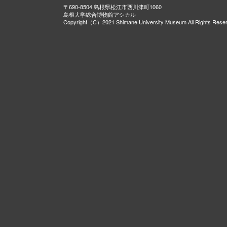
〒690-8504 島根県松江市西川津町1060
島根大学総合博物館アシカル
Copyright（C）2021 Shimane University Museum All Rights Rese