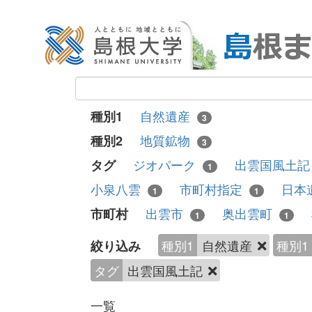
自然遺産
種別1
3
地質鉱物
種別2
3
ジオパーク
出雲国風土
タグ
1
小泉八雲
市町村指定
日本
1
1
出雲市
奥出雲町
市町村
1
1
種別1
自然遺産
種別1
絞り込み
タグ
出雲国風土記
一覧