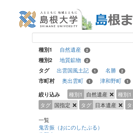
自然遺産
種別1
2
地質鉱物
種別2
2
出雲国風土記
名勝
タグ
1
2
奥出雲町
津和野町
市町村
1
1
種別1
自然遺産
種別1
絞り込み
タグ
国指定
タグ
日本遺産
タ
一覧
鬼舌振（おにのしたぶる）