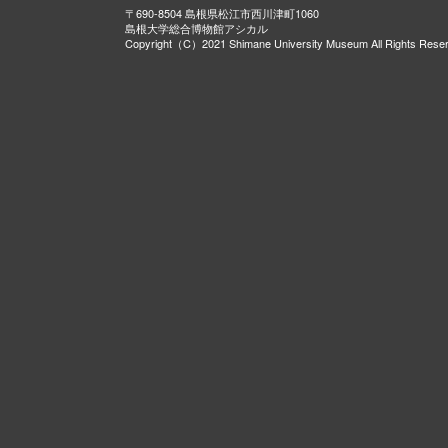
〒690-8504 島根県松江市西川津町1060
島根大学総合博物館アシカル
Copyright（C）2021 Shimane University Museum All Rights Rese