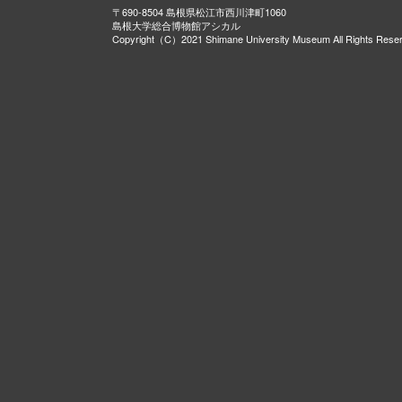
〒690-8504 島根県松江市西川津町1060
島根大学総合博物館アシカル
Copyright（C）2021 Shimane University Museum All Rights Rese