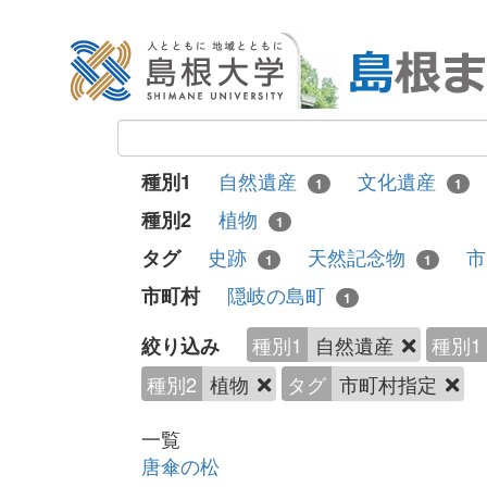
自然遺産
文化遺産
種別1
1
1
植物
種別2
1
史跡
天然記念物
市
タグ
1
1
隠岐の島町
市町村
1
種別1
自然遺産
種別1
絞り込み
種別2
植物
タグ
市町村指定
一覧
唐傘の松