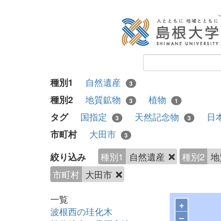
自然遺産
種別1
3
地質鉱物
植物
種別2
3
1
国指定
天然記念物
日
タグ
3
3
大田市
市町村
3
種別1
自然遺産
種別2
地
絞り込み
市町村
大田市
一覧
+
波根西の珪化木
–