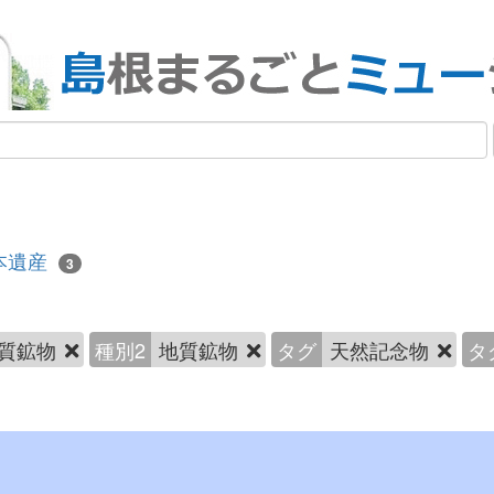
本遺産
3
質鉱物
種別2
地質鉱物
タグ
天然記念物
タ