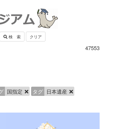
検 索
クリア
47553
グ
国指定
タグ
日本遺産