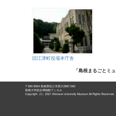
旧江津町役場本庁舎
「島根まるごとミュ
〒690-8504 島根県松江市西川津町1060
島根大学総合博物館アシカル
Copyright（C）2021 Shimane University Museum All Rights Reserved.