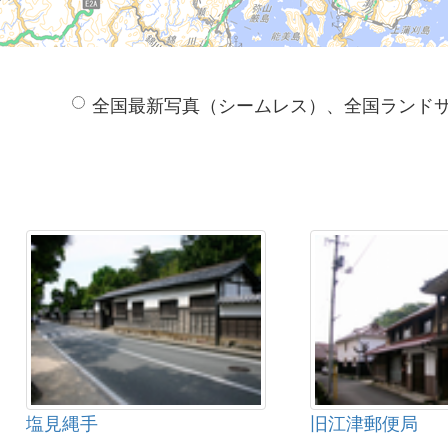
全国最新写真（シームレス）、全国ランド
塩見縄手
旧江津郵便局