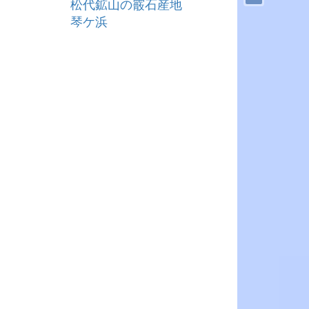
松代鉱山の霰石産地
琴ケ浜