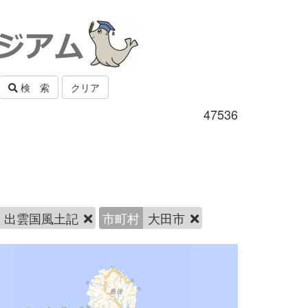
検 索
クリア
47536
出雲国風土記
市町村
大田市