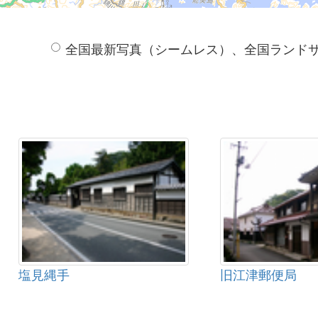
全国最新写真（シームレス）、全国ランド
塩見縄手
旧江津郵便局