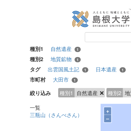
自然遺産
種別1
1
地質鉱物
種別2
1
出雲国風土記
日本遺産
タグ
1
1
大田市
市町村
1
種別1
自然遺産
種別2
地
絞り込み
一覧
+
三瓶山（さんべさん）
–