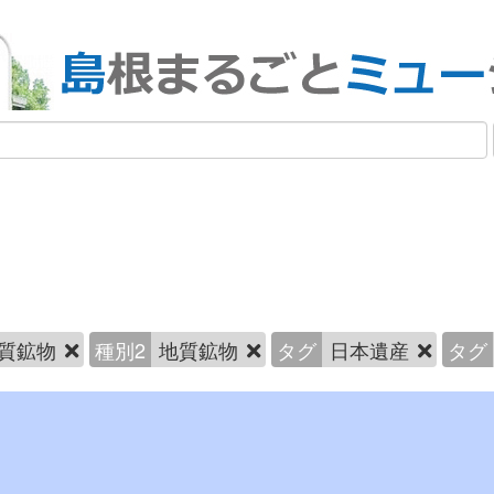
質鉱物
種別2
地質鉱物
タグ
日本遺産
タグ