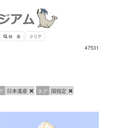
検 索
クリア
47531
グ
日本遺産
タグ
国指定