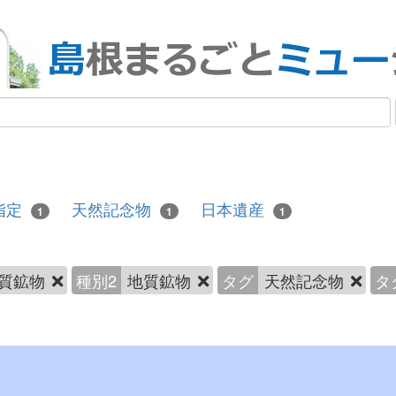
指定
天然記念物
日本遺産
1
1
1
質鉱物
種別2
地質鉱物
タグ
天然記念物
タ