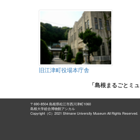
旧江津町役場本庁舎
「島根まるごとミュ
〒690-8504 島根県松江市西川津町1060
島根大学総合博物館アシカル
Copyright（C）2021 Shimane University Museum All Rights Reserved.