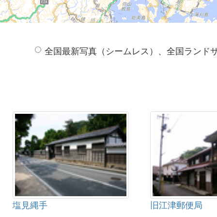
全国最新写真（シームレス）、全国ランド
塩見縄手
旧江津郵便局