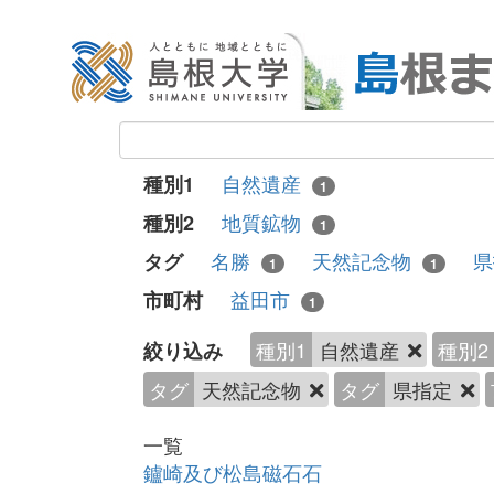
自然遺産
種別1
1
地質鉱物
種別2
1
名勝
天然記念物
タグ
1
1
益田市
市町村
1
種別1
自然遺産
種別2
絞り込み
タグ
天然記念物
タグ
県指定
一覧
鑪崎及び松島磁石石