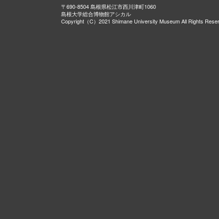
〒690-8504 島根県松江市西川津町1060
島根大学総合博物館アシカル
Copyright（C）2021 Shimane University Museum All Rights Rese