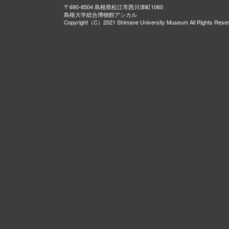
〒690-8504 島根県松江市西川津町1060
島根大学総合博物館アシカル
Copyright（C）2021 Shimane University Museum All Rights Rese