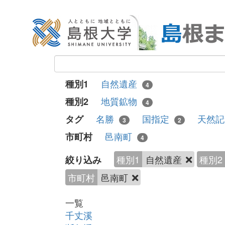
自然遺産
種別1
4
地質鉱物
種別2
4
名勝
国指定
天然
タグ
3
2
邑南町
市町村
4
種別1
自然遺産
種別2
絞り込み
市町村
邑南町
一覧
千丈溪