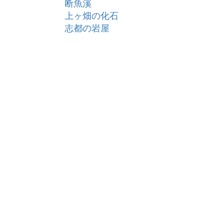
断魚溪
上ヶ畑の化石
志都の岩屋