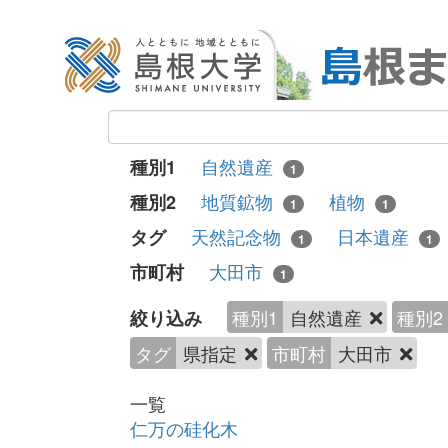
自然遺産
種別1
1
地質鉱物
植物
種別2
1
1
天然記念物
日本遺産
タグ
1
1
大田市
市町村
1
種別1
自然遺産
種別2
絞り込み
タグ
県指定
市町村
大田市
一覧
仁万の硅化木