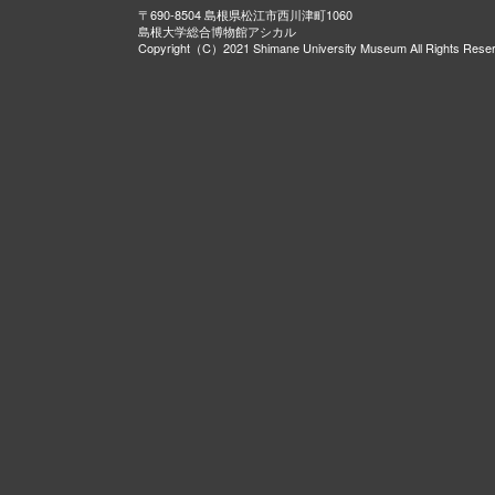
〒690-8504 島根県松江市西川津町1060
島根大学総合博物館アシカル
Copyright（C）2021 Shimane University Museum All Rights Rese