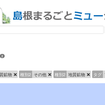
2
質鉱物
種別2
その他
種別2
地質鉱物
タグ