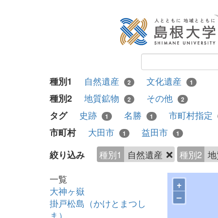
自然遺産
文化遺産
種別1
2
1
地質鉱物
その他
種別2
2
2
史跡
名勝
市町村指定
タグ
1
1
大田市
益田市
市町村
1
1
種別1
自然遺産
種別2
地
絞り込み
一覧
+
大神ヶ嶽
–
掛戸松島（かけとまつし
ま）