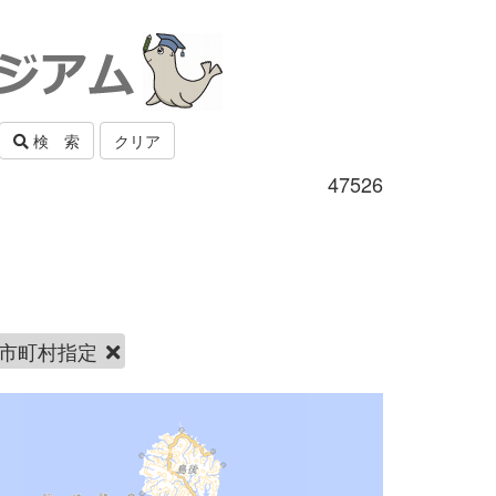
検 索
クリア
47526
市町村指定