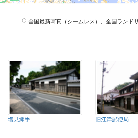
全国最新写真（シームレス）、全国ランド
塩見縄手
旧江津郵便局