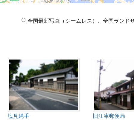
全国最新写真（シームレス）、全国ランド
塩見縄手
旧江津郵便局