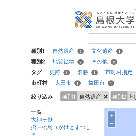
自然遺産
文化遺産
種別1
2
1
地質鉱物
その他
種別2
2
2
史跡
名勝
市町村指定
タグ
1
1
大田市
益田市
市町村
1
1
種別1
自然遺産
種別2
地
絞り込み
一覧
+
大神ヶ嶽
–
掛戸松島（かけとまつし
ま）