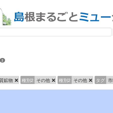
2
質鉱物
種別2
その他
種別2
その他
タグ
市