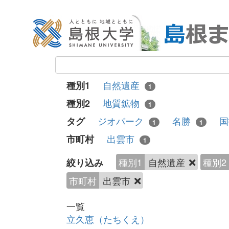
自然遺産
種別1
1
地質鉱物
種別2
1
ジオパーク
名勝
タグ
1
1
出雲市
市町村
1
種別1
自然遺産
種別2
絞り込み
市町村
出雲市
一覧
立久恵（たちくえ）