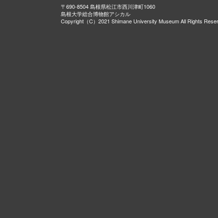
〒690-8504 島根県松江市西川津町1060
島根大学総合博物館アシカル
Copyright（C）2021 Shimane University Museum All Rights Rese