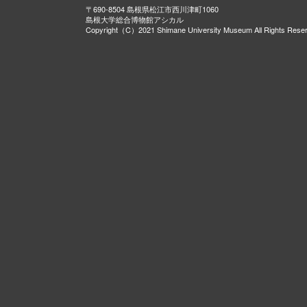
〒690-8504 島根県松江市西川津町1060
島根大学総合博物館アシカル
Copyright（C）2021 Shimane University Museum All Rights Rese