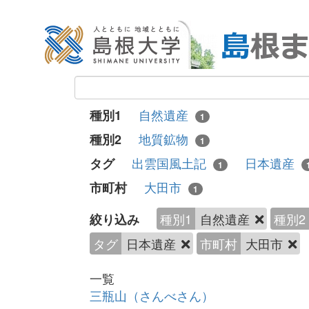
自然遺産
種別1
1
地質鉱物
種別2
1
出雲国風土記
日本遺産
タグ
1
大田市
市町村
1
種別1
自然遺産
種別2
絞り込み
タグ
日本遺産
市町村
大田市
一覧
三瓶山（さんべさん）