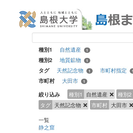
自然遺産
種別1
1
地質鉱物
種別2
1
天然記念物
市町村指定
タグ
1
大田市
市町村
1
種別1
自然遺産
種別2
絞り込み
タグ
天然記念物
市町村
大田市
一覧
静之窟