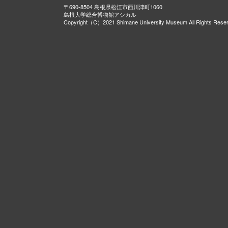
〒690-8504 島根県松江市西川津町1060
島根大学総合博物館アシカル
Copyright（C）2021 Shimane University Museum All Rights Rese